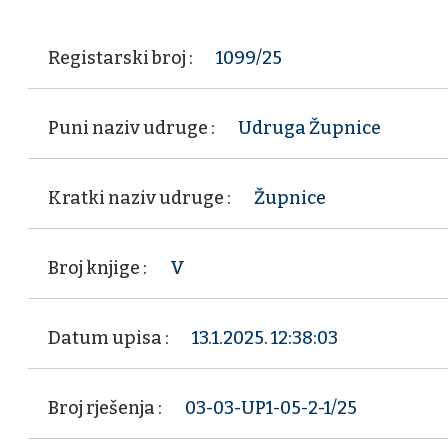
Registarski broj :
1099/25
Puni naziv udruge :
Udruga Župnice
Kratki naziv udruge :
Župnice
Broj knjige :
V
Datum upisa :
13.1.2025. 12:38:03
Broj rješenja :
03-03-UP1-05-2-1/25