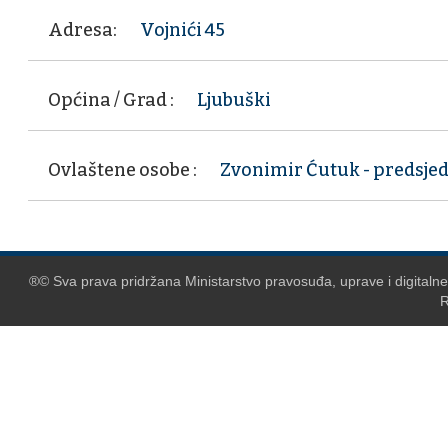
Adresa:
Vojnići 45
Općina / Grad :
Ljubuški
Ovlaštene osobe :
Zvonimir Ćutuk - predsje
®© Sva prava pridržana Ministarstvo pravosuđa, uprave i digitaln
R