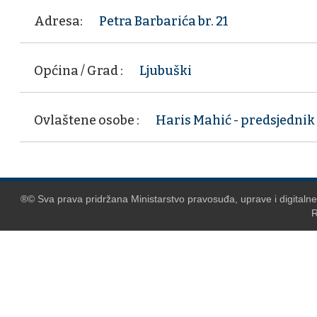
Adresa:
Petra Barbarića br. 21
Općina / Grad :
Ljubuški
Ovlaštene osobe :
Haris Mahić - predsjednik
®© Sva prava pridržana Ministarstvo pravosuđa, uprave i digitaln
R