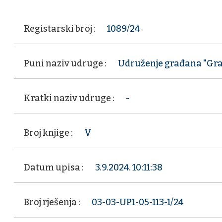
Registarski broj :
1089/24
Puni naziv udruge :
Udruženje građana "Gr
Kratki naziv udruge :
-
Broj knjige :
V
Datum upisa :
3.9.2024. 10:11:38
Broj rješenja :
03-03-UP1-05-113-1/24